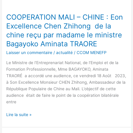
Aminata
COOPERATION
TRAORE.
MALI
COOPERATION MALI – CHINE : Eon
–
CHINE :
Excellence Chen Zhihong de la
Eon
chine reçu par madame le ministre
Excellence
Bagayoko Aminata TRAORE
Chen
Zhihong
Laisser un commentaire
/
actualité
/
CCOM MENEFP
de
la
Le Ministre de l’Entreprenariat National, de l’Emploi et de la
chine
Formation Professionnelle, Mme BAGAYOKO, Aminata
reçu
TRAORÉ a accordé une audience, ce vendredi 18 Août 2023,
par
à Son Excellence Monsieur CHEN Zhihong, Ambassadeur de la
madame
République Populaire de Chine au Mali. L’objectif de cette
le
audience était de faire le point de la coopération bilatérale
ministre
entre
Bagayoko
Aminata
Lire la suite »
TRAORE