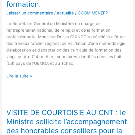
formation.
adoptent
d’une
Laisser un commentaire
/
actualité
/
CCOM MENEFP
méthodologie
Le Secrétaire Général du Ministère en charge de
harmonisée
l’entreprenariat national, de l’emploi et de la formation
d’élaboration
professionnelle, Monsieur Drissa GUINDO a présidé la clôture
et
des travaux l’atelier régional de validation d’une méthodologie
d’adaptation
d’élaboration et d’adaptation des curricula de formation des
des
vingt-quatre (24) métiers prioritaires identifiés dans les huit
curricula
(08) pays de l’UEMOA et au Tchad,
de
formation.
Lire la suite »
VISITE
DE
VISITE DE COURTOISIE AU CNT : le
COURTOISIE
AU
Ministre sollicite l’accompagnement
CNT
des honorables conseillers pour la
: