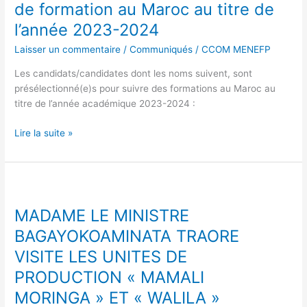
verte
de formation au Maroc au titre de
candidats
présélectionnés
l’année 2023-2024
pour
Laisser un commentaire
/
Communiqués
/
CCOM MENEFP
les
bourses
Les candidats/candidates dont les noms suivent, sont
de
présélectionné(e)s pour suivre des formations au Maroc au
formation
titre de l’année académique 2023-2024 :
au
Maroc
Lire la suite »
au
titre
de
MADAME
l’année
LE
2023-
MADAME LE MINISTRE
MINISTRE
2024
BAGAYOKOAMINATA
BAGAYOKOAMINATA TRAORE
TRAORE
VISITE LES UNITES DE
VISITE
PRODUCTION « MAMALI
LES
UNITES
MORINGA » ET « WALILA »
DE