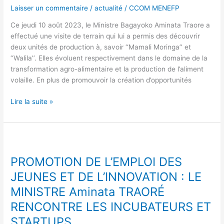
Laisser un commentaire
/
actualité
/
CCOM MENEFP
PRODUCTION
« MAMALI
Ce jeudi 10 août 2023, le Ministre Bagayoko Aminata Traore a
MORINGA »
effectué une visite de terrain qui lui a permis des découvrir
ET
deux unités de production à, savoir ‘‘Mamali Moringa’’ et
« WALILA »
‘‘Walila’’. Elles évoluent respectivement dans le domaine de la
transformation agro-alimentaire et la production de l’aliment
volaille. En plus de promouvoir la création d’opportunités
Lire la suite »
PROMOTION
DE
PROMOTION DE L’EMPLOI DES
L’EMPLOI
DES
JEUNES ET DE L’INNOVATION : LE
JEUNES
MINISTRE Aminata TRAORÉ
ET
RENCONTRE LES INCUBATEURS ET
DE
L’INNOVATION
STARTUPS