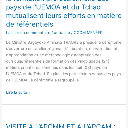
formation
acteurs
pays de l’UEMOA et du Tchad
professionnelle.
de
mutualisent leurs efforts en matière
la
formation
de référentiels.
professionnelle
Laisser un commentaire
/
actualité
/
CCOM MENEFP
des
pays
Le Ministre Bagayoko Aminata TRAORE a présidé la cérémonie
de
d’ouverture de l’atelier régional d’élaboration, de validation et
l’UEMOA
d’appropriation d’une méthodologie d’adaptation des
et
curricula/référentiels de formation des vingt-quatre (24)
du
métiers prioritaires identifiés dans les huit (08) pays de
Tchad
l’UEMOA et du Tchad. En plus des participants venus des pays
mutualisent
de l’UEMOA, la cérémonie a regroupé le
leurs
efforts
Lire la suite »
en
matière
de
VISITE
référentiels.
A
VISITE A L’APCMM ET A L’APCAM :
L’APCMM