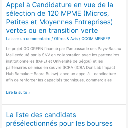
Appel à Candidature en vue de la
Appel
à
sélection de 120 MPME (Micros,
Candidature
Petites et Moyennes Entreprises)
en
vue
vertes ou en transition verte
de
Laisser un commentaire
/
Offres & Avis
/
CCOM MENEFP
la
sélection
Le projet GO GREEN financé par l’Ambassade des Pays-Bas au
de
Mali exécuté par la SNV en collaboration avec les partenaires
120
institutionnelles (l’APE) et Université de Ségou) et les
MPME
partenaires de mise en œuvre (ICRA (ICRA DoniLab Impact
(Micros,
Hub Bamako – Baara Bulow) lance un appel à – candidature
Petites
afin de renforcer les capacités techniques, commerciales
et
Moyennes
Lire la suite »
Entreprises)
vertes
ou
La liste des candidats
La
en
liste
présélectionnés pour les bourses
transition
des