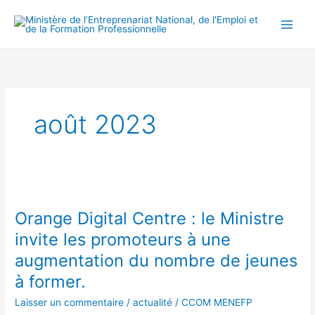
Aller
Main
au
Men
contenu
août 2023
Orange
Digital
Orange Digital Centre : le Ministre
Centre :
le
invite les promoteurs à une
Ministre
augmentation du nombre de jeunes
invite
à former.
les
promoteurs
Laisser un commentaire
/
actualité
/
CCOM MENEFP
à