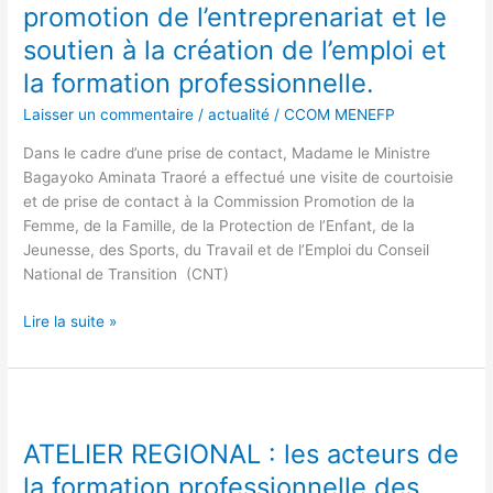
promotion de l’entreprenariat et le
le
Ministre
soutien à la création de l’emploi et
sollicite
la formation professionnelle.
l’accompagnement
des
Laisser un commentaire
/
actualité
/
CCOM MENEFP
honorables
Dans le cadre d’une prise de contact, Madame le Ministre
conseillers
Bagayoko Aminata Traoré a effectué une visite de courtoisie
pour
et de prise de contact à la Commission Promotion de la
la
Femme, de la Famille, de la Protection de l’Enfant, de la
promotion
Jeunesse, des Sports, du Travail et de l’Emploi du Conseil
de
National de Transition (CNT)
l’entreprenariat et
le
Lire la suite »
soutien
à
la
création
ATELIER
de
REGIONAL
ATELIER REGIONAL : les acteurs de
l’emploi et
:
la
les
la formation professionnelle des