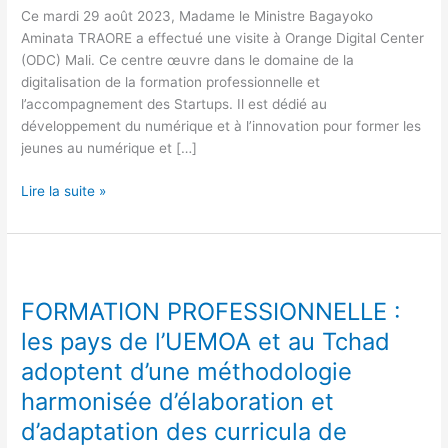
une
Ce mardi 29 août 2023, Madame le Ministre Bagayoko
augmentation
Aminata TRAORE a effectué une visite à Orange Digital Center
du
(ODC) Mali. Ce centre œuvre dans le domaine de la
nombre
digitalisation de la formation professionnelle et
de
l’accompagnement des Startups. Il est dédié au
jeunes
développement du numérique et à l’innovation pour former les
à
jeunes au numérique et […]
former.
Lire la suite »
FORMATION
PROFESSIONNELLE :
FORMATION PROFESSIONNELLE :
les
pays
les pays de l’UEMOA et au Tchad
de
adoptent d’une méthodologie
l’UEMOA
harmonisée d’élaboration et
et
au
d’adaptation des curricula de
Tchad