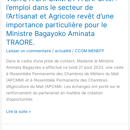
ET
l’emploi dans le secteur de
A
l’Artisanat et Agricole revêt d’une
L’APCAM
importance particulière pour le
:
l’emploi
Ministre Bagayoko Aminata
dans
TRAORE.
le
secteur
Laisser un commentaire
/
actualité
/
CCOM MENEFP
de
Dans le cadre d’une prise de contact, Madame le Ministre
l’Artisanat
Aminata Bagayoko a effectué ce lundi 21 aout 2023, une visite
et
à l’Assemblée Permanente des Chambres de Métiers du Mali
Agricole
(APCMM) et à l’Assemblée Permanente des Chambres
revêt
d’Agriculture du Mali (APCAM). Les échanges ont porté sur le
d’une
renforcement du partenariat en matière de création
importance
d’opportunités
particulière
pour
Lire la suite »
le
Ministre
Bagayoko