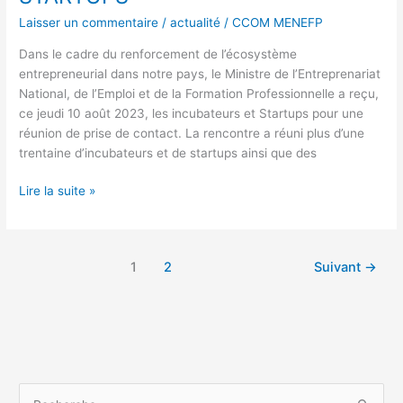
:
Laisser un commentaire
/
actualité
/
CCOM MENEFP
LE
MINISTRE
Dans le cadre du renforcement de l’écosystème
Aminata
entrepreneurial dans notre pays, le Ministre de l’Entreprenariat
TRAORÉ
National, de l’Emploi et de la Formation Professionnelle a reçu,
RENCONTRE
ce jeudi 10 août 2023, les incubateurs et Startups pour une
LES
réunion de prise de contact. La rencontre a réuni plus d’une
INCUBATEURS
trentaine d’incubateurs et de startups ainsi que des
ET
STARTUPS
Lire la suite »
1
2
Suivant
→