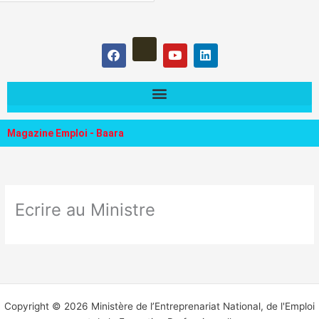
hercher :
F
Y
L
a
o
i
c
u
n
e
t
k
b
u
e
o
b
d
o
e
i
k
n
Magazine Emploi - Baara
Ecrire au Ministre
Copyright © 2026 Ministère de l’Entreprenariat National, de l'Emploi