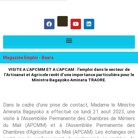
hercher :
F
Y
L
a
o
i
c
u
n
e
t
k
b
u
e
o
b
d
o
e
i
k
n
Magazine Emploi - Baara
VISITE A L’APCMM ET A L’APCAM : l’emploi dans le secteur de
l’Artisanat et Agricole revêt d’une importance particulière pour le
Ministre Bagayoko Aminata TRAORE.
Dans le cadre d’une prise de contact, Madame le Ministre
Aminata Bagayoko a effectué ce lundi 21 aout 2023, une
visite à l’Assemblée Permanente des Chambres de Métiers
du Mali (APCMM) et à l’Assemblée Permanente des
Chambres d’Agriculture du Mali (APCAM). Les échanges ont