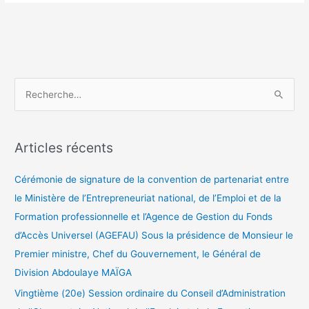
R
e
c
Articles récents
h
e
Cérémonie de signature de la convention de partenariat entre
r
le Ministère de l’Entrepreneuriat national, de l’Emploi et de la
c
Formation professionnelle et l’Agence de Gestion du Fonds
h
d’Accès Universel (AGEFAU) Sous la présidence de Monsieur le
e
Premier ministre, Chef du Gouvernement, le Général de
r
Division Abdoulaye MAÏGA
Vingtième (20e) Session ordinaire du Conseil d’Administration
: