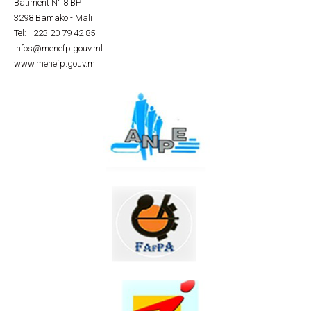
Batiment N° 8 BP
3298 Bamako - Mali
Tel: +223 20 79 42 85
infos@menefp.gouv.ml
www.menefp.gouv.ml