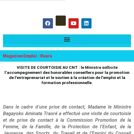
hercher :
F
Y
L
a
o
i
c
u
n
e
t
k
b
u
e
o
b
d
o
e
i
k
n
Magazine Emploi - Baara
VISITE DE COURTOISIE AU CNT : le Ministre sollicite
l’accompagnement des honorables conseillers pour la promotion
de l’entreprenariat et le soutien à la création de l’emploi et la
formation professionnelle.
Dans le cadre d’une prise de contact, Madame le Ministre
Bagayoko Aminata Traoré a effectué une visite de courtoisie
et de prise de contact à la Commission Promotion de la
Femme, de la Famille, de la Protection de l’Enfant, de la
Jeunesse, des Sports, du Travail et de l’Emploi du Conseil