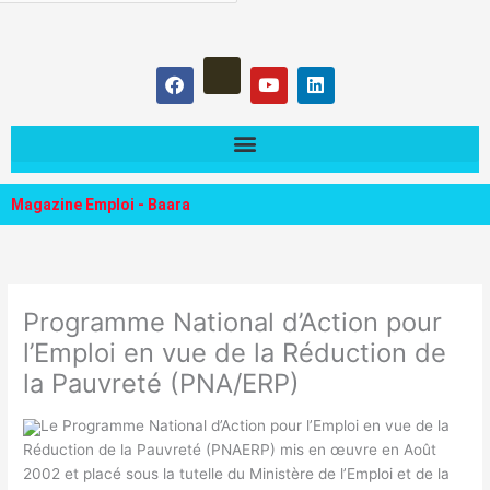
hercher :
F
Y
L
a
o
i
c
u
n
e
t
k
b
u
e
o
b
d
o
e
i
k
n
Magazine Emploi - Baara
Programme National d’Action pour
l’Emploi en vue de la Réduction de
la Pauvreté (PNA/ERP)
Le Programme National d’Action pour l’Emploi en vue de la
Réduction de la Pauvreté (PNAERP) mis en œuvre en Août
2002 et placé sous la tutelle du Ministère de l’Emploi et de la