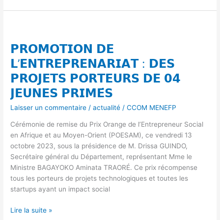
DU
MALI
𝗣𝗥𝗢𝗠𝗢𝗧𝗜𝗢𝗡
AU
𝗗𝗘
TITRE
𝗣𝗥𝗢𝗠𝗢𝗧𝗜𝗢𝗡 𝗗𝗘
𝗟’𝗘𝗡𝗧𝗥𝗘𝗣𝗥𝗘𝗡𝗔𝗥𝗜𝗔𝗧
DE
:
𝗟’𝗘𝗡𝗧𝗥𝗘𝗣𝗥𝗘𝗡𝗔𝗥𝗜𝗔𝗧 : 𝗗𝗘𝗦
L’ANNEE
𝗗𝗘𝗦
𝗣𝗥𝗢𝗝𝗘𝗧𝗦 𝗣𝗢𝗥𝗧𝗘𝗨𝗥𝗦 𝗗𝗘 𝟬𝟰
ACADEMIQUE
𝗣𝗥𝗢𝗝𝗘𝗧𝗦
2023
𝗝𝗘𝗨𝗡𝗘𝗦 𝗣𝗥𝗜𝗠𝗘́𝗦
𝗣𝗢𝗥𝗧𝗘𝗨𝗥𝗦
–
𝗗𝗘
Laisser un commentaire
/
actualité
/
CCOM MENEFP
2024
𝟬𝟰
𝗝𝗘𝗨𝗡𝗘𝗦
Cérémonie de remise du Prix Orange de l’Entrepreneur Social
𝗣𝗥𝗜𝗠𝗘́𝗦
en Afrique et au Moyen-Orient (POESAM), ce vendredi 13
octobre 2023, sous la présidence de M. Drissa GUINDO,
Secrétaire général du Département, représentant Mme le
Ministre BAGAYOKO Aminata TRAORÉ. Ce prix récompense
tous les porteurs de projets technologiques et toutes les
startups ayant un impact social
Lire la suite »