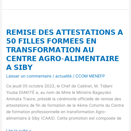
𝗥𝗘𝗠𝗜𝗦𝗘
𝗗𝗘𝗦
𝗥𝗘𝗠𝗜𝗦𝗘 𝗗𝗘𝗦 𝗔𝗧𝗧𝗘𝗦𝗧𝗔𝗧𝗜𝗢𝗡𝗦 𝗔
𝗔𝗧𝗧𝗘𝗦𝗧𝗔𝗧𝗜𝗢𝗡𝗦
𝗔
𝟱𝟬 𝗙𝗜𝗟𝗟𝗘𝗦 𝗙𝗢𝗥𝗠𝗘́𝗘𝗦 𝗘𝗡
𝟱𝟬
𝗧𝗥𝗔𝗡𝗦𝗙𝗢𝗥𝗠𝗔𝗧𝗜𝗢𝗡 𝗔𝗨
𝗙𝗜𝗟𝗟𝗘𝗦
𝗖𝗘𝗡𝗧𝗥𝗘 𝗔𝗚𝗥𝗢-𝗔𝗟𝗜𝗠𝗘𝗡𝗧𝗔𝗜𝗥𝗘
𝗙𝗢𝗥𝗠𝗘́𝗘𝗦
𝗘𝗡
𝗔 𝗦𝗜𝗕𝗬
𝗧𝗥𝗔𝗡𝗦𝗙𝗢𝗥𝗠𝗔𝗧𝗜𝗢𝗡
Laisser un commentaire
/
actualité
/
CCOM MENEFP
𝗔𝗨
𝗖𝗘𝗡𝗧𝗥𝗘
Ce jeudi 05 octobre 2023, le Chef de Cabinet, M. Tidiani
𝗔𝗚𝗥𝗢-
Youba DIAKITÉ a, au nom de Mme le Ministre Bagayoko
𝗔𝗟𝗜𝗠𝗘𝗡𝗧𝗔𝗜𝗥𝗘
Aminata Traore, présidé la cérémonie officielle de remise des
𝗔
attestations de fin de formation de la 4ème Cohorte du Centre
𝗦𝗜𝗕𝗬
de formation professionnelle en transformation Agro-
alimentaire à Siby (CAAS). Cette promotion est composée de
Lire la suite »