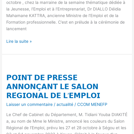
octobre , chez la marraine de la semaine thématique dédiée à
𝗟𝗨𝗧𝗧𝗘
la Jeunesse, l’Emploi et à l’Entreprenariat, Dr DIALLO Déidia
𝗖𝗢𝗡𝗧𝗥𝗘
Mahamane KATTRA, ancienne Ministre de l’Emploi et de la
𝗟’𝗘𝗫𝗖𝗟𝗨𝗦𝗜𝗢𝗡
Formation professionnelle. C’est en prélude à la cérémonie de
lancement
Lire la suite »
𝗣𝗢𝗜𝗡𝗧
𝗗𝗘
𝗣𝗢𝗜𝗡𝗧 𝗗𝗘 𝗣𝗥𝗘𝗦𝗦𝗘
𝗣𝗥𝗘𝗦𝗦𝗘
𝗔𝗡𝗡𝗢𝗡𝗖̧𝗔𝗡𝗧
𝗔𝗡𝗡𝗢𝗡𝗖̧𝗔𝗡𝗧 𝗟𝗘 𝗦𝗔𝗟𝗢𝗡
𝗟𝗘
𝗥𝗘́𝗚𝗜𝗢𝗡𝗔𝗟 𝗗𝗘 𝗟’𝗘𝗠𝗣𝗟𝗢𝗜
𝗦𝗔𝗟𝗢𝗡
𝗥𝗘́𝗚𝗜𝗢𝗡𝗔𝗟
Laisser un commentaire
/
actualité
/
CCOM MENEFP
𝗗𝗘
Le Chef de Cabinet du Département, M. Tidiani Youba DIAKITÉ
𝗟’𝗘𝗠𝗣𝗟𝗢𝗜
a, au nom de Mme le Ministre, annoncé les couleurs du Salon
Régional de l’Emploi, prévu les 27 et 28 octobre à Ségou et les