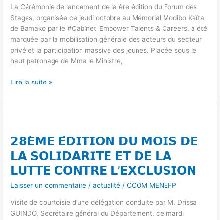
La Cérémonie de lancement de la ère édition du Forum des
𝗦𝗧𝗔𝗚𝗘𝗦
Stages, organisée ce jeudi octobre au Mémorial Modibo Keïta
𝗔̀
de Bamako par le #Cabinet_Empower Talents & Careers, a été
𝗕𝗔𝗠𝗔𝗞𝗢
marquée par la mobilisation générale des acteurs du secteur
privé et la participation massive des jeunes. Placée sous le
haut patronage de Mme le Ministre,
Lire la suite »
𝟮𝟴𝗘̀𝗠𝗘
𝗘́𝗗𝗜𝗧𝗜𝗢𝗡
𝟮𝟴𝗘̀𝗠𝗘 𝗘́𝗗𝗜𝗧𝗜𝗢𝗡 𝗗𝗨 𝗠𝗢𝗜𝗦 𝗗𝗘
𝗗𝗨
𝗠𝗢𝗜𝗦
𝗟𝗔 𝗦𝗢𝗟𝗜𝗗𝗔𝗥𝗜𝗧𝗘́ 𝗘𝗧 𝗗𝗘 𝗟𝗔
𝗗𝗘
𝗟𝗨𝗧𝗧𝗘 𝗖𝗢𝗡𝗧𝗥𝗘 𝗟’𝗘𝗫𝗖𝗟𝗨𝗦𝗜𝗢𝗡
𝗟𝗔
𝗦𝗢𝗟𝗜𝗗𝗔𝗥𝗜𝗧𝗘́
Laisser un commentaire
/
actualité
/
CCOM MENEFP
𝗘𝗧
Visite de courtoisie d’une délégation conduite par M. Drissa
𝗗𝗘
GUINDO, Secrétaire général du Département, ce mardi
𝗟𝗔