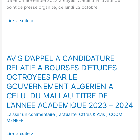
03 et 04 novembre 2023 à Kayes. C’était à la faveur d’un
point de presse organisé, ce lundi 23 octobre
Lire la suite »
AVIS
D’APPEL
AVIS D’APPEL A CANDIDATURE
A
CANDIDATURE
RELATIF A BOURSES D’ETUDES
RELATIF
OCTROYEES PAR LE
A
GOUVERNEMENT ALGERIEN A
BOURSES
D’ETUDES
CELUI DU MALI AU TITRE DE
OCTROYEES
L’ANNEE ACADEMIQUE 2023 – 2024
PAR
LE
Laisser un commentaire
/
actualité
,
Offres & Avis
/
CCOM
GOUVERNEMENT
MENEFP
ALGERIEN
A
Lire la suite »
CELUI