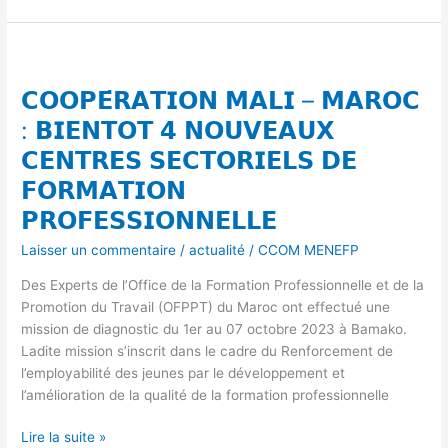
𝗖𝗢𝗢𝗣𝗘́𝗥𝗔𝗧𝗜𝗢𝗡
𝗠𝗔𝗟𝗜
𝗖𝗢𝗢𝗣𝗘́𝗥𝗔𝗧𝗜𝗢𝗡 𝗠𝗔𝗟𝗜 – 𝗠𝗔𝗥𝗢𝗖
–
𝗠𝗔𝗥𝗢𝗖
: 𝗕𝗜𝗘𝗡𝗧𝗢𝗧 𝟰 𝗡𝗢𝗨𝗩𝗘𝗔𝗨𝗫
:
𝗖𝗘𝗡𝗧𝗥𝗘𝗦 𝗦𝗘𝗖𝗧𝗢𝗥𝗜𝗘𝗟𝗦 𝗗𝗘
𝗕𝗜𝗘𝗡𝗧𝗢𝗧
𝗙𝗢𝗥𝗠𝗔𝗧𝗜𝗢𝗡
𝟰
𝗡𝗢𝗨𝗩𝗘𝗔𝗨𝗫
𝗣𝗥𝗢𝗙𝗘𝗦𝗦𝗜𝗢𝗡𝗡𝗘𝗟𝗟𝗘
𝗖𝗘𝗡𝗧𝗥𝗘𝗦
Laisser un commentaire
/
actualité
/
CCOM MENEFP
𝗦𝗘𝗖𝗧𝗢𝗥𝗜𝗘𝗟𝗦
𝗗𝗘
Des Experts de l’Office de la Formation Professionnelle et de la
𝗙𝗢𝗥𝗠𝗔𝗧𝗜𝗢𝗡
Promotion du Travail (OFPPT) du Maroc ont effectué une
𝗣𝗥𝗢𝗙𝗘𝗦𝗦𝗜𝗢𝗡𝗡𝗘𝗟𝗟𝗘
mission de diagnostic du 1er au 07 octobre 2023 à Bamako.
Ladite mission s’inscrit dans le cadre du Renforcement de
l’employabilité des jeunes par le développement et
l’amélioration de la qualité de la formation professionnelle
Lire la suite »