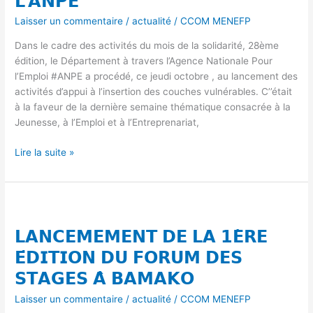
𝗟’𝗔𝗡𝗣𝗘
:
Laisser un commentaire
/
actualité
/
CCOM MENEFP
𝗟𝗘
𝗠𝗘𝗡𝗘𝗙𝗣
Dans le cadre des activités du mois de la solidarité, 28ème
𝗝𝗢𝗨𝗘
édition, le Département à travers l’Agence Nationale Pour
𝗦𝗔
l’Emploi #ANPE a procédé, ce jeudi octobre , au lancement des
𝗣𝗔𝗥𝗧𝗜𝗧𝗜𝗢𝗡
activités d’appui à l’insertion des couches vulnérables. C’’était
𝗔
à la faveur de la dernière semaine thématique consacrée à la
𝗧𝗥𝗔𝗩𝗘𝗥𝗦
Jeunesse, à l’Emploi et à l’Entreprenariat,
𝗟’𝗔𝗡𝗣𝗘
Lire la suite »
𝗟𝗔𝗡𝗖𝗘𝗠𝗘𝗠𝗘𝗡𝗧
𝗗𝗘
𝗟𝗔𝗡𝗖𝗘𝗠𝗘𝗠𝗘𝗡𝗧 𝗗𝗘 𝗟𝗔 𝟭𝗘̀𝗥𝗘
𝗟𝗔
𝟭𝗘̀𝗥𝗘
𝗘́𝗗𝗜𝗧𝗜𝗢𝗡 𝗗𝗨 𝗙𝗢𝗥𝗨𝗠 𝗗𝗘𝗦
𝗘́𝗗𝗜𝗧𝗜𝗢𝗡
𝗦𝗧𝗔𝗚𝗘𝗦 𝗔̀ 𝗕𝗔𝗠𝗔𝗞𝗢
𝗗𝗨
𝗙𝗢𝗥𝗨𝗠
Laisser un commentaire
/
actualité
/
CCOM MENEFP
𝗗𝗘𝗦