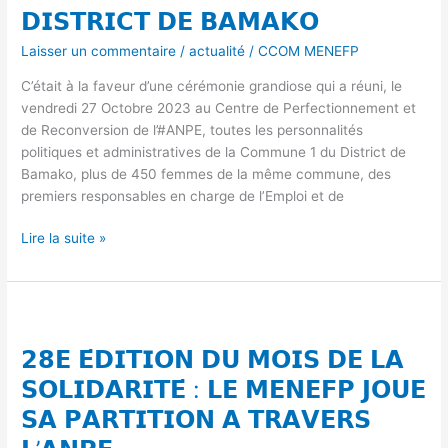
𝗨𝗡
𝗗𝗜𝗦𝗧𝗥𝗜𝗖𝗧 𝗗𝗘 𝗕𝗔𝗠𝗔𝗞𝗢
𝗣𝗥𝗢𝗝𝗘𝗧
𝗧𝗘𝗦𝗧
Laisser un commentaire
/
actualité
/
CCOM MENEFP
𝗔𝗩𝗘𝗖
C’était à la faveur d’une cérémonie grandiose qui a réuni, le
𝗩𝗜𝗦𝗜𝗢𝗡
vendredi 27 Octobre 2023 au Centre de Perfectionnement et
𝗙𝗘𝗠𝗠𝗘
de Reconversion de l’#ANPE, toutes les personnalités
𝗠𝗔𝗟𝗜
politiques et administratives de la Commune 1 du District de
𝗘𝗡
Bamako, plus de 450 femmes de la même commune, des
𝗖𝗢𝗠𝗠𝗨𝗡𝗘
premiers responsables en charge de l’Emploi et de
𝗜
𝗗𝗨
Lire la suite »
𝗗𝗜𝗦𝗧𝗥𝗜𝗖𝗧
𝗗𝗘
𝗕𝗔𝗠𝗔𝗞𝗢
𝟮𝟴𝗘
𝗘́𝗗𝗜𝗧𝗜𝗢𝗡
𝟮𝟴𝗘 𝗘́𝗗𝗜𝗧𝗜𝗢𝗡 𝗗𝗨 𝗠𝗢𝗜𝗦 𝗗𝗘 𝗟𝗔
𝗗𝗨
𝗠𝗢𝗜𝗦
𝗦𝗢𝗟𝗜𝗗𝗔𝗥𝗜𝗧𝗘́ : 𝗟𝗘 𝗠𝗘𝗡𝗘𝗙𝗣 𝗝𝗢𝗨𝗘
𝗗𝗘
𝗦𝗔 𝗣𝗔𝗥𝗧𝗜𝗧𝗜𝗢𝗡 𝗔 𝗧𝗥𝗔𝗩𝗘𝗥𝗦
𝗟𝗔
𝗦𝗢𝗟𝗜𝗗𝗔𝗥𝗜𝗧𝗘́