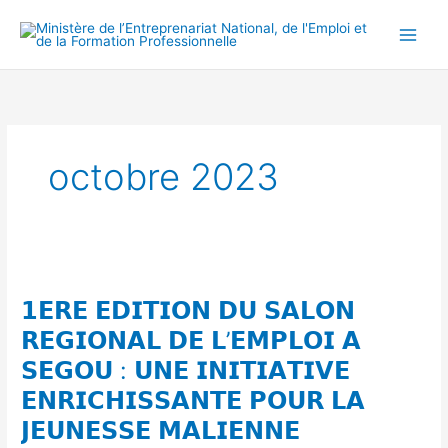
Aller
Main
au
Men
contenu
octobre 2023
𝟭𝗘𝗥𝗘
𝗘𝗗𝗜𝗧𝗜𝗢𝗡
𝟭𝗘𝗥𝗘 𝗘𝗗𝗜𝗧𝗜𝗢𝗡 𝗗𝗨 𝗦𝗔𝗟𝗢𝗡
𝗗𝗨
𝗦𝗔𝗟𝗢𝗡
𝗥𝗘𝗚𝗜𝗢𝗡𝗔𝗟 𝗗𝗘 𝗟’𝗘𝗠𝗣𝗟𝗢𝗜 𝗔
𝗥𝗘𝗚𝗜𝗢𝗡𝗔𝗟
𝗦𝗘𝗚𝗢𝗨 : 𝗨𝗡𝗘 𝗜𝗡𝗜𝗧𝗜𝗔𝗧𝗜𝗩𝗘
𝗗𝗘
𝗘𝗡𝗥𝗜𝗖𝗛𝗜𝗦𝗦𝗔𝗡𝗧𝗘 𝗣𝗢𝗨𝗥 𝗟𝗔
𝗟’𝗘𝗠𝗣𝗟𝗢𝗜
𝗔
𝗝𝗘𝗨𝗡𝗘𝗦𝗦𝗘 𝗠𝗔𝗟𝗜𝗘𝗡𝗡𝗘
𝗦𝗘𝗚𝗢𝗨