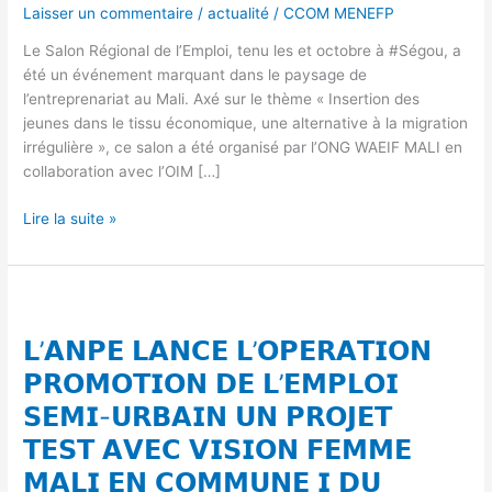
Laisser un commentaire
/
actualité
/
CCOM MENEFP
:
𝗨𝗡𝗘
Le Salon Régional de l’Emploi, tenu les et octobre à #Ségou, a
𝗜𝗡𝗜𝗧𝗜𝗔𝗧𝗜𝗩𝗘
été un événement marquant dans le paysage de
𝗘𝗡𝗥𝗜𝗖𝗛𝗜𝗦𝗦𝗔𝗡𝗧𝗘
l’entreprenariat au Mali. Axé sur le thème « Insertion des
𝗣𝗢𝗨𝗥
jeunes dans le tissu économique, une alternative à la migration
𝗟𝗔
irrégulière », ce salon a été organisé par l’ONG WAEIF MALI en
𝗝𝗘𝗨𝗡𝗘𝗦𝗦𝗘
collaboration avec l’OIM […]
𝗠𝗔𝗟𝗜𝗘𝗡𝗡𝗘
Lire la suite »
𝗟’𝗔𝗡𝗣𝗘
𝗟𝗔𝗡𝗖𝗘
𝗟’𝗔𝗡𝗣𝗘 𝗟𝗔𝗡𝗖𝗘 𝗟’𝗢𝗣𝗘𝗥𝗔𝗧𝗜𝗢𝗡
𝗟’𝗢𝗣𝗘𝗥𝗔𝗧𝗜𝗢𝗡
𝗣𝗥𝗢𝗠𝗢𝗧𝗜𝗢𝗡
𝗣𝗥𝗢𝗠𝗢𝗧𝗜𝗢𝗡 𝗗𝗘 𝗟’𝗘𝗠𝗣𝗟𝗢𝗜
𝗗𝗘
𝗦𝗘𝗠𝗜-𝗨𝗥𝗕𝗔𝗜𝗡 𝗨𝗡 𝗣𝗥𝗢𝗝𝗘𝗧
𝗟’𝗘𝗠𝗣𝗟𝗢𝗜
𝗧𝗘𝗦𝗧 𝗔𝗩𝗘𝗖 𝗩𝗜𝗦𝗜𝗢𝗡 𝗙𝗘𝗠𝗠𝗘
𝗦𝗘𝗠𝗜-
𝗨𝗥𝗕𝗔𝗜𝗡
𝗠𝗔𝗟𝗜 𝗘𝗡 𝗖𝗢𝗠𝗠𝗨𝗡𝗘 𝗜 𝗗𝗨