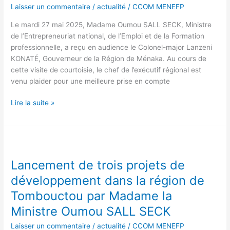
de
Laisser un commentaire
/
actualité
/
CCOM MENEFP
la
Région
Le mardi 27 mai 2025, Madame Oumou SALL SECK, Ministre
de
de l’Entrepreneuriat national, de l’Emploi et de la Formation
Ménaka
professionnelle, a reçu en audience le Colonel-major Lanzeni
à
KONATÉ, Gouverneur de la Région de Ménaka. Au cours de
Madame
cette visite de courtoisie, le chef de l’exécutif régional est
la
venu plaider pour une meilleure prise en compte
Ministre
Oumou
Lire la suite »
SALL
SECK
Lancement
de
Lancement de trois projets de
trois
projets
développement dans la région de
de
Tombouctou par Madame la
développement
Ministre Oumou SALL SECK
dans
la
Laisser un commentaire
/
actualité
/
CCOM MENEFP