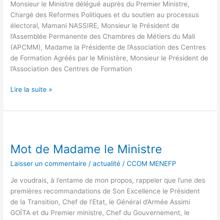
Monsieur le Ministre délégué auprès du Premier Ministre,
décision
Chargé des Reformes Politiques et du soutien au processus
du
électoral, Mamani NASSIRE, Monsieur le Président de
Gouvernement
l’Assemblée Permanente des Chambres de Métiers du Mali
de
(APCMM), Madame la Présidente de l’Association des Centres
la
de Formation Agréés par le Ministère, Monsieur le Président de
Transition,
l’Association des Centres de Formation
portée
par
Lire la suite »
le
décret
n°2025-
0339/PT-
Mot
RM
de
Mot de Madame le Ministre
relatif
Madame
à
le
Laisser un commentaire
/
actualité
/
CCOM MENEFP
la
Ministre
dissolution
Je voudrais, à l’entame de mon propos, rappeler que l’une des
des
premières recommandations de Son Excellence le Président
partis
de la Transition, Chef de l’Etat, le Général d’Armée Assimi
politiques
GOÏTA et du Premier ministre, Chef du Gouvernement, le