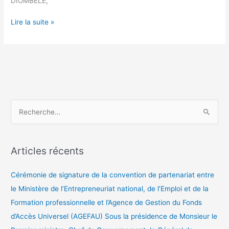
DIOMBELE,
l’ORTM
Lire la suite »
R
e
c
Articles récents
h
e
Cérémonie de signature de la convention de partenariat entre
r
le Ministère de l’Entrepreneuriat national, de l’Emploi et de la
c
Formation professionnelle et l’Agence de Gestion du Fonds
h
d’Accès Universel (AGEFAU) Sous la présidence de Monsieur le
e