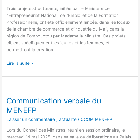
région
de
Trois projets structurants, initiés par le Ministère de
Tombouctou
l’Entrepreneuriat National, de l’Emploi et de la Formation
par
Professionnelle, ont été officiellement lancés, dans les locaux
Madame
de la chambre de commerce et d’industrie du Mali, dans la
la
région de Tombouctou par Madame la Ministre. Ces projets
Ministre
ciblent spécifiquement les jeunes et les femmes, et
Oumou
permettront la création
SALL
SECK
Lire la suite »
Communication
verbale
Communication verbale du
du
MENEFP
MENEFP
Laisser un commentaire
/
actualité
/
CCOM MENEFP
Lors du Conseil des Ministres, réuni en session ordinaire, le
mercredi 14 mai 2025, dans sa salle de délibérations au Palais