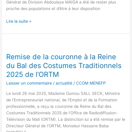
Général de Division Abdoulaye MAÏGA a été de rester plus
proche des populations et d’être à leur disposition
Lire la suite »
Remise
de
Remise de la couronne à la Reine
la
couronne
du Bal des Costumes Traditionnels
à
2025 de l’ORTM
la
Reine
Laisser un commentaire
/
actualité
/
CCOM MENEFP
du
Le lundi 26 mai 2025, Madame Oumou SALL SECK, Ministre
Bal
de l’Entrepreneuriat national, de l’Emploi et de la Formation
des
professionnelle, a reçu la couronne de Reine du Bal des
Costumes
Costumes Traditionnels 2025 de l’Office de Radiodiffusion-
Traditionnels
Télévision du Mali (ORTM). La distinction lui a été remise par le
2025
Directeur Général de l’ORTM, Monsieur Hassane Baba
de