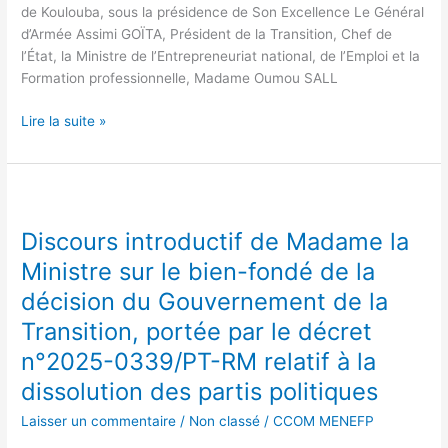
de Koulouba, sous la présidence de Son Excellence Le Général
d’Armée Assimi GOÏTA, Président de la Transition, Chef de
l’État, la Ministre de l’Entrepreneuriat national, de l’Emploi et la
Formation professionnelle, Madame Oumou SALL
Lire la suite »
Discours
introductif
Discours introductif de Madame la
de
Madame
Ministre sur le bien-fondé de la
la
décision du Gouvernement de la
Ministre
Transition, portée par le décret
sur
le
n°2025-0339/PT-RM relatif à la
bien-
dissolution des partis politiques
fondé
de
Laisser un commentaire
/
Non classé
/
CCOM MENEFP
la