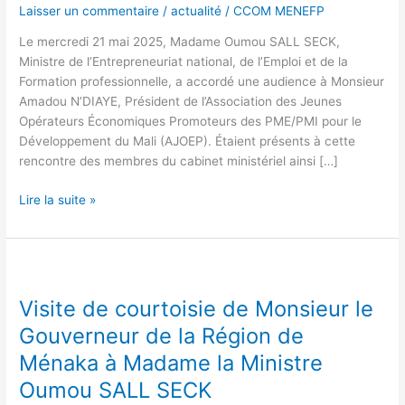
Laisser un commentaire
/
actualité
/
CCOM MENEFP
des
PME/PMI
Le mercredi 21 mai 2025, Madame Oumou SALL SECK,
reçu
Ministre de l’Entrepreneuriat national, de l’Emploi et de la
par
Formation professionnelle, a accordé une audience à Monsieur
Madame
Amadou N’DIAYE, Président de l’Association des Jeunes
la
Opérateurs Économiques Promoteurs des PME/PMI pour le
Ministre
Développement du Mali (AJOEP). Étaient présents à cette
Oumou
rencontre des membres du cabinet ministériel ainsi […]
SALL
SECK
Lire la suite »
Visite
de
Visite de courtoisie de Monsieur le
courtoisie
de
Gouverneur de la Région de
Monsieur
Ménaka à Madame la Ministre
le
Oumou SALL SECK
Gouverneur