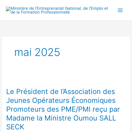
Aller
Main
au
Men
contenu
mai 2025
Le
Président
Le Président de l’Association des
de
l’Association
Jeunes Opérateurs Économiques
des
Promoteurs des PME/PMI reçu par
Jeunes
Madame la Ministre Oumou SALL
Opérateurs
Économiques
SECK
Promoteurs