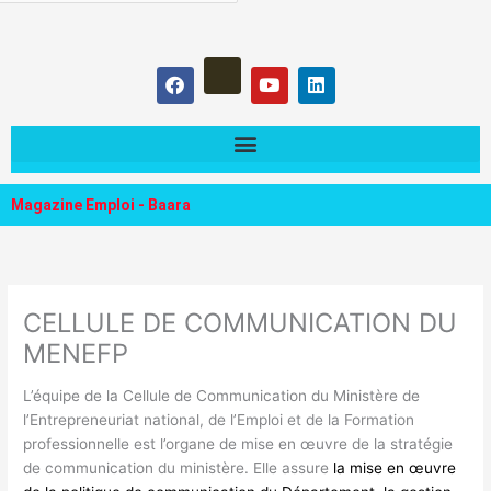
hercher :
F
Y
L
a
o
i
c
u
n
e
t
k
b
u
e
o
b
d
o
e
i
k
n
Magazine Emploi - Baara
CELLULE DE COMMUNICATION DU
MENEFP
L’équipe de la Cellule de Communication du Ministère de
l’Entrepreneuriat national, de l’Emploi et de la Formation
professionnelle
est l’organe de mise en œuvre de la stratégie
de communication du ministère. Elle assure
la mise en œuvre