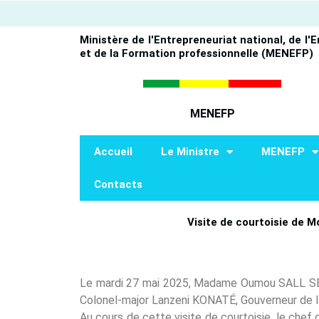
Aller
au
Ministère de l'Entrepreneuriat national, de l'
contenu
et de la Formation professionnelle (MENEFP)
MENEFP
Accueil
Le Ministre
MENEFP
Contacts
Visite de courtoisie de
Le mardi 27 mai 2025, Madame Oumou SALL SECK, 
Colonel-major Lanzeni KONATÉ, Gouverneur de 
Au cours de cette visite de courtoisie, le chef 