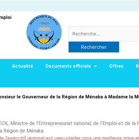
Emploi
Rechercher :
Actualité
Documents officiels
Offres
M
 Monsieur le Gouverneur de la Région de Ménaka à Madame la 
Ministre de l’Entrepreneuriat national, de l’Emploi et de la F
la Région de Ménaka.
de l’exécutif régional est venu plaider pour une meilleure prise