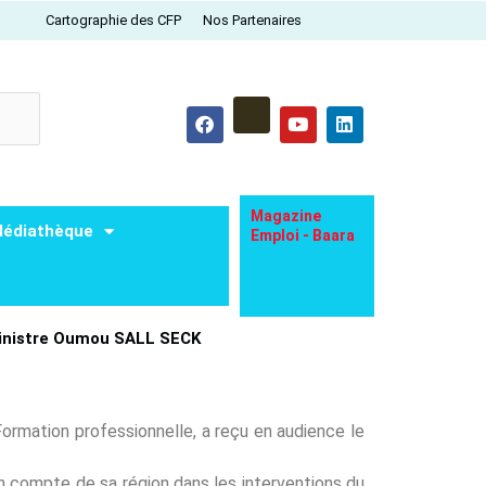
Cartographie des CFP
Nos Partenaires
F
Y
L
a
o
i
c
u
n
e
t
k
b
u
e
o
b
d
o
e
i
Magazine
édiathèque
k
n
Emploi - Baara
Ministre Oumou SALL SECK
ormation professionnelle, a reçu en audience le
 en compte de sa région dans les interventions du