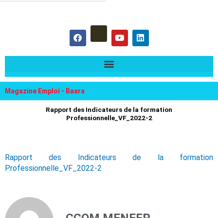
hercher :
F
Y
L
a
o
i
c
u
n
e
t
k
b
u
e
o
b
d
o
e
i
k
n
Magazine Emploi - Baara
Rapport des Indicateurs de la formation
Professionnelle_VF_2022-2
Rapport des Indicateurs de la formation
Professionnelle_VF_2022-2
CCOM MENEFP