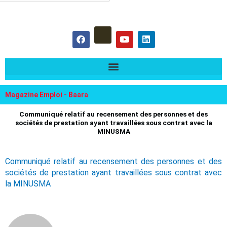
hercher :
F
Y
L
a
o
i
c
u
n
e
t
k
b
u
e
o
b
d
o
e
i
k
n
Magazine Emploi - Baara
Communiqué relatif au recensement des personnes et des
sociétés de prestation ayant travaillées sous contrat avec la
MINUSMA
Communiqué relatif au recensement des personnes et des
sociétés de prestation ayant travaillées sous contrat avec
la MINUSMA