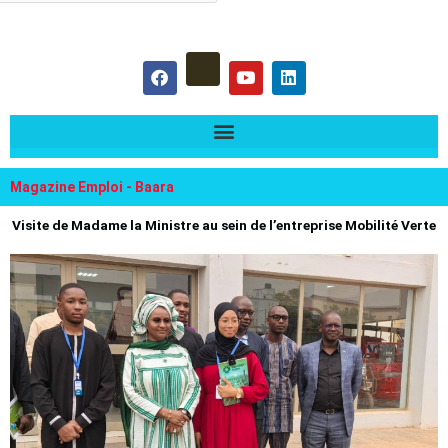
hercher :
F
Y
L
a
o
i
c
u
n
e
t
k
b
u
e
o
b
d
o
e
i
k
n
Magazine Emploi - Baara
Visite de Madame la Ministre au sein de l’entreprise Mobilité Verte