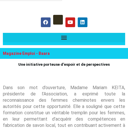
hercher :
F
Y
L
a
o
i
c
u
n
e
t
k
b
u
e
o
b
d
o
e
i
k
n
Magazine Emploi - Baara
Une initiative porteuse d’espoir et de perspectives
Dans son mot d’ouverture, Madame Mariam KEITA,
présidente de l’Association, a exprimé toute la
reconnaissance des femmes cheminotes envers les
autorités pour cette opportunité. Elle a souligné que cette
formation constitue un véritable tremplin pour les femmes,
en leur permettant d’acquérir des compétences en
fabrication de savon local, tout en contribuant activement à