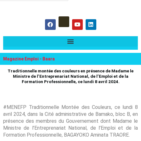
hercher :
F
Y
L
a
o
i
c
u
n
e
t
k
b
u
e
o
b
d
o
e
i
k
n
Magazine Emploi - Baara
Traditionnelle montée des couleurs en présence de Madame le
Ministre de l’Entreprenariat National, de l’Emploi et de la
Formation Professionnelle, ce lundi 8 avril 2024.
#MENEFP Traditionnelle Montée des Couleurs, ce lundi 8
avril 2024, dans la Cité administrative de Bamako, bloc B, en
présence des membres du Gouvernement dont Madame le
Ministre de l’Entreprenariat National, de l’Emploi et de la
Formation Professionnelle, BAGAYOKO Aminata TRAORE.