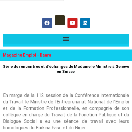
hercher :
F
Y
L
a
o
i
c
u
n
e
t
k
b
u
e
o
b
d
o
e
i
k
n
Magazine Emploi - Baara
Série de rencontres et d’échanges de Madame le Ministre à Genève
en Suisse
En
marge de la 112 session de la Conférence internationale
du Travail, le Ministre de l’Entreprenariat National, de l’Emploi
et de la Formation Professionnelle, en compagnie de son
collègue en charge du Travail, de la Fonction Publique et du
Dialogue Social a eu une séance de travail avec leurs
homologues du Burkina Faso et du Niger.