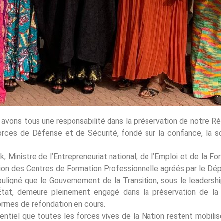
 avons tous une responsabilité dans la préservation de notre Rép
rces de Défense et de Sécurité, fondé sur la confiance, la soli
inistre de l’Entrepreneuriat national, de l’Emploi et de la Fo
ion des Centres de Formation Professionnelle agréés par le Dé
ouligné que le Gouvernement de la Transition, sous le leadersh
’État, demeure pleinement engagé dans la préservation de la 
formes de refondation en cours.
entiel que toutes les forces vives de la Nation restent mobilisées