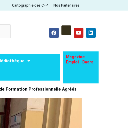
Cartographie des CFP
Nos Partenaires
F
Y
L
a
o
i
c
u
n
e
t
k
b
u
e
o
b
d
o
e
i
Magazine
édiathèque
k
n
Emploi - Baara
 de Formation Professionnelle Agréés