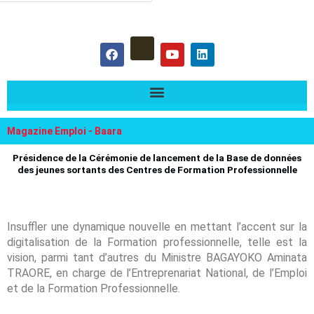
hercher :
F
Y
L
a
o
i
c
u
n
e
t
k
b
u
e
o
b
d
o
e
i
k
n
Magazine Emploi - Baara
Présidence de la Cérémonie de lancement de la Base de données
des jeunes sortants des Centres de Formation Professionnelle
Insuffler une dynamique nouvelle en mettant l’accent sur la
digitalisation de la Formation professionnelle, telle est la
vision, parmi tant d’autres du Ministre BAGAYOKO Aminata
TRAORE, en charge de l’Entreprenariat National, de l’Emploi
et de la Formation Professionnelle.