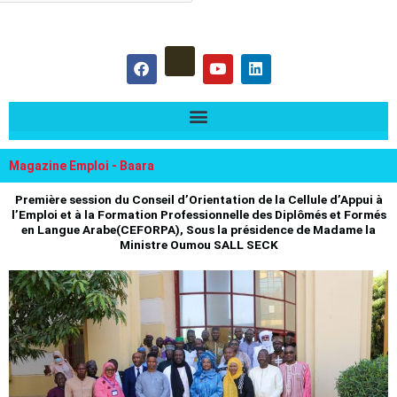
hercher :
F
Y
L
a
o
i
c
u
n
e
t
k
b
u
e
o
b
d
o
e
i
k
n
Magazine Emploi - Baara
Première session du Conseil d’Orientation de la Cellule d’Appui à
l’Emploi et à la Formation Professionnelle des Diplômés et Formés
en Langue Arabe(CEFORPA), Sous la présidence de Madame la
Ministre Oumou SALL SECK