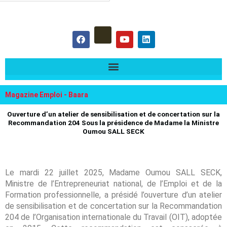
hercher :
F
Y
L
a
o
i
c
u
n
e
t
k
b
u
e
o
b
d
o
e
i
k
n
Magazine Emploi - Baara
Ouverture d’un atelier de sensibilisation et de concertation sur la
Recommandation 204 Sous la présidence de Madame la Ministre
Oumou SALL SECK
Le mardi 22 juillet 2025, Madame Oumou SALL SECK,
Ministre de l’Entrepreneuriat national, de l’Emploi et de la
Formation professionnelle, a présidé l’ouverture d’un atelier
de sensibilisation et de concertation sur la Recommandation
204 de l’Organisation internationale du Travail (OIT), adoptée