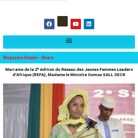
hercher :
F
Y
L
a
o
i
c
u
n
e
t
k
b
u
e
o
b
d
o
e
i
k
n
Magazine Emploi - Baara
Marraine de la 2ᵉ édition du Réseau des Jeunes Femmes Leaders
d’Afrique (REFA), Madame le Ministre Oumou SALL SECK