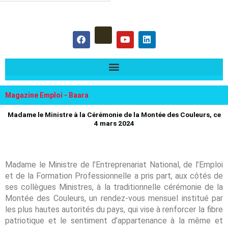
hercher :
F
Y
L
a
o
i
c
u
n
e
t
k
b
u
e
o
b
d
o
e
i
k
n
Magazine Emploi - Baara
Madame le Ministre à la Cérémonie de la Montée des Couleurs, ce
4 mars 2024
Madame le Ministre de l’Entreprenariat National, de l’Emploi
et de la Formation Professionnelle a pris part, aux côtés de
ses collègues Ministres, à la traditionnelle cérémonie de la
Montée des Couleurs, un rendez-vous mensuel institué par
les plus hautes autorités du pays, qui vise à renforcer la fibre
patriotique et le sentiment d’appartenance à la même et