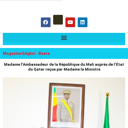
hercher :
F
Y
L
a
o
i
c
u
n
e
t
k
b
u
e
o
b
d
o
e
i
k
n
Magazine Emploi - Baara
Madame l’Ambassadeur de la République du Mali auprès de l’État
du Qatar reçue par Madame la Ministre