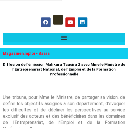
hercher :
F
Y
L
a
o
i
c
u
n
e
t
k
b
u
e
o
b
d
o
e
i
k
n
Magazine Emploi - Baara
Diffusion de l’émission Malikura Taasira 2 avec Mme le Ministre de
l’Entreprenariat National, de l’Emploi et de la Formation
Professionnelle
Une tribune, pour Mme le Ministre, de partager sa vision, de
définir les objectifs assignés à son département, d’évoquer
les difficultés et de décliner les perspectives au service
exclusif des acteurs et des bénéficiaires dans les domaines
de l’Entreprenariat, de l’Emploi et de la Formation