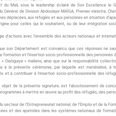
 du Mali, sous le leadership éclairé de Son Excellence le 
 du Général de Division Abdoulaye MAÏGA, Premier ministre, Che
s déplacées, aux réfugiés et aux personnes en situation d’apatri
igine pour celles qui le souhaitent, ou de leur intégration so
rgie d’actions avec l’ensemble des acteurs nationaux et internat
que son Département est convaincu que ces réponses ne saurai
la formation et l’insertion socio-professionnelle des personnes 
« Diatiguiya » maliens, ainsi que sur la responsabilité collec
ns à la présente cérémonie, par laquelle est matérialisé, à 
 et à contribuer à l’insertion socio-professionnelle des réfu
d, objet de la présente signature, est l’aboutissement de conce
t programmes à mettre en œuvre au profit des réfugiés, des pers
 du secteur de l’Entrepreneuriat national, de l’Emploi et de la For
lacées et des apatrides dans les systèmes nationaux de forma