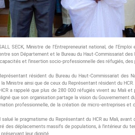
L SECK, Ministre de l’Entrepreneuriat national, de l’Emploi et
entre son Département et le Bureau du Haut-Commissariat des N
apacités et l’insertion socio-professionnelle des réfugiés, de
eprésentant résident du Bureau du Haut-Commissariat des Na
a Ministre ainsi que de ceux du Représentant résident du HCR.
HCR a rappelé que plus de 280 000 réfugiés vivent au Mali et 
ligné que son organisation partage la vision du Gouvernement d
ion professionnelle, de la création de micro-entreprises et de
d salué le pragmatisme du Représentant du HCR au Mali, avant d
ndré des déplacements massifs de populations, à l’intérieur du te
 préservant leur dignité.