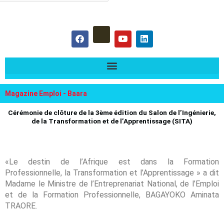
hercher :
F
Y
L
a
o
i
c
u
n
e
t
k
b
u
e
o
b
d
o
e
i
k
n
Magazine Emploi - Baara
Cérémonie de clôture de la 3ème édition du Salon de l’Ingénierie,
de la Transformation et de l’Apprentissage (SITA)
«Le destin de l’Afrique est dans la Formation
Professionnelle, la Transformation et l’Apprentissage » a dit
Madame le Ministre de l’Entreprenariat National, de l’Emploi
et de la Formation Professionnelle, BAGAYOKO Aminata
TRAORE.