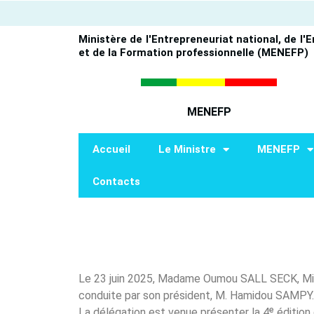
Aller
au
Ministère de l'Entrepreneuriat national, de l'
contenu
et de la Formation professionnelle (MENEFP)
MENEFP
Accueil
Le Ministre
MENEFP
Contacts
Le 23 juin 2025, Madame Oumou SALL SECK, Minis
conduite par son président, M. Hamidou SAMPY.
La délégation est venue présenter la 4ᵉ édition d