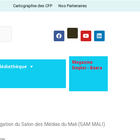
Cartographie des CFP
Nos Partenaires
F
Y
L
a
o
i
c
u
n
e
t
k
b
u
e
o
b
d
o
e
i
Magazine
édiathèque
k
n
Emploi - Baara
légation du Salon des Médias du Mali (SAM MALI)
me :