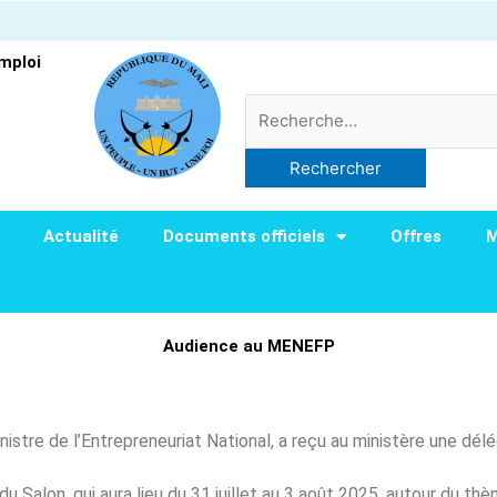
Emploi
Rechercher :
Actualité
Documents officiels
Offres
M
Audience au MENEFP
tre de l’Entrepreneuriat National, a reçu au ministère une dé
u Salon, qui aura lieu du 31 juillet au 3 août 2025, autour du thè