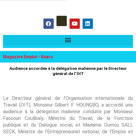
hercher :
F
Y
L
a
o
i
c
u
n
e
t
k
b
u
e
o
b
d
o
e
i
k
n
Magazine Emploi - Baara
Audience accordée à la délégation malienne par le Directeur
général de l’OIT
Le Directeur général de l’Organisation internationale du
Travail (OIT), Monsieur Gilbert F. HOUNGBO, a accordé une
audience à la délégation malienne conduite par Monsieur
Fassoun Coulibaly, Ministre du Travail, de la Fonction
publique et du Dialogue social, et Madame Oumou SALL
SECK, Ministre de l’Entrepreneuriat national, de l’Emploi et