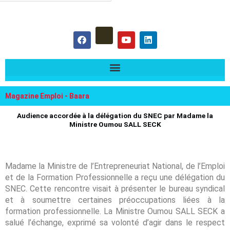
hercher :
F
Y
L
a
o
i
c
u
n
e
t
k
b
u
e
o
b
d
o
e
i
k
n
Magazine Emploi - Baara
Audience accordée à la délégation du SNEC par Madame la
Ministre Oumou SALL SECK
Madame la Ministre de l’Entrepreneuriat National, de l’Emploi
et de la Formation Professionnelle a reçu une délégation du
SNEC. Cette rencontre visait à présenter le bureau syndical
et à soumettre certaines préoccupations liées à la
formation professionnelle. La Ministre Oumou SALL SECK a
salué l’échange, exprimé sa volonté d’agir dans le respect