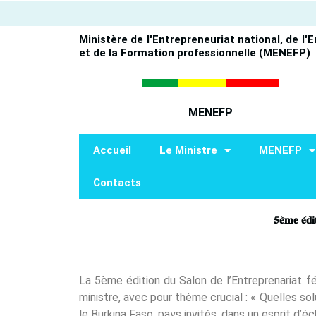
Aller
au
Ministère de l'Entrepreneuriat national, de l'
contenu
et de la Formation professionnelle (MENEFP)
MENEFP
Accueil
Le Ministre
MENEFP
Contacts
𝟓𝐞̀𝐦𝐞 𝐞́𝐝
La 5ème édition du Salon de l’Entreprenariat 
ministre, avec pour thème crucial : « Quelles so
le Burkina Faso, pays invités, dans un esprit d’é