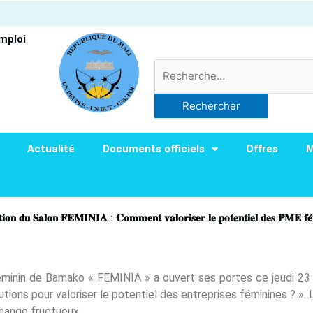
Emploi
Rechercher :
Actualité
Documents officiels
Offres
M
𝐭𝐢𝐨𝐧 𝐝𝐮 𝐒𝐚𝐥𝐨𝐧 𝐅𝐄𝐌𝐈𝐍𝐈𝐀 : 𝐂𝐨𝐦𝐦𝐞𝐧𝐭 𝐯𝐚𝐥𝐨𝐫𝐢𝐬𝐞𝐫 𝐥𝐞 𝐩𝐨𝐭𝐞𝐧𝐭𝐢𝐞𝐥 𝐝𝐞𝐬 𝐏𝐌𝐄 𝐟𝐞
féminin de Bamako « FEMINIA » a ouvert ses portes ce jeudi 2
lutions pour valoriser le potentiel des entreprises féminines ? »
change fructueux.