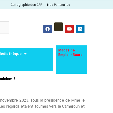
Cartographie des CFP
Nos Partenaires
F
Y
L
a
o
i
c
u
n
e
t
k
b
u
e
o
b
d
o
e
i
Magazine
édiathèque
k
n
Emploi - Baara
́𝐦𝐢𝐧𝐢𝐧𝐞𝐬 ?
3 novembre 2023, sous la présidence de Mme le
. Les regards étaient tournés vers le Cameroun et