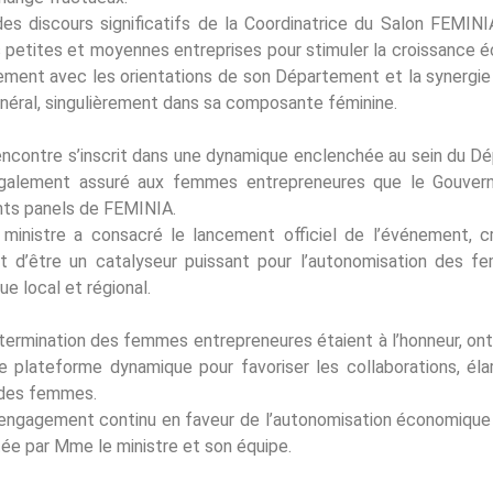
es discours significatifs de la Coordinatrice du Salon FEM
es petites et moyennes entreprises pour stimuler la croissan
tement avec les orientations de son Département et la synergi
énéral, singulièrement dans sa composante féminine.
rencontre s’inscrit dans une dynamique enclenchée au sein du Dép
a également assuré aux femmes entrepreneures que le Gouver
nts panels de FEMINIA.
ministre a consacré le lancement officiel de l’événement, 
met d’être un catalyseur puissant pour l’autonomisation des 
ue local et régional.
étermination des femmes entrepreneures étaient à l’honneur, ont 
une plateforme dynamique pour favoriser les collaborations, él
r des femmes.
engagement continu en faveur de l’autonomisation économique 
tée par Mme le ministre et son équipe.