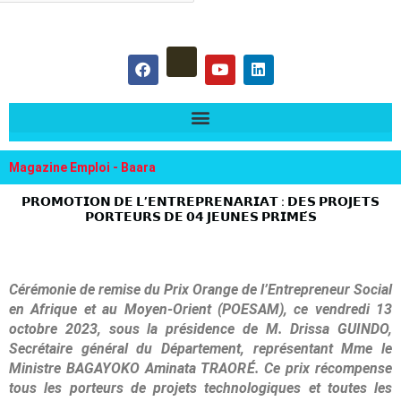
hercher :
F
Y
L
a
o
i
c
u
n
e
t
k
b
u
e
o
b
d
o
e
i
k
n
Magazine Emploi - Baara
𝗣𝗥𝗢𝗠𝗢𝗧𝗜𝗢𝗡 𝗗𝗘 𝗟’𝗘𝗡𝗧𝗥𝗘𝗣𝗥𝗘𝗡𝗔𝗥𝗜𝗔𝗧 : 𝗗𝗘𝗦 𝗣𝗥𝗢𝗝𝗘𝗧𝗦
𝗣𝗢𝗥𝗧𝗘𝗨𝗥𝗦 𝗗𝗘 𝟬𝟰 𝗝𝗘𝗨𝗡𝗘𝗦 𝗣𝗥𝗜𝗠𝗘́𝗦
Cérémonie de remise du Prix Orange de l’Entrepreneur Social
en Afrique et au Moyen-Orient (POESAM), ce vendredi 13
octobre 2023, sous la présidence de M. Drissa GUINDO,
Secrétaire général du Département, représentant Mme le
Ministre BAGAYOKO Aminata TRAORÉ. Ce prix récompense
tous les porteurs de projets technologiques et toutes les