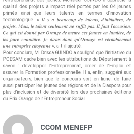
qualité des projets à impact réel portés par les 04 jeunes
primés ainsi que leurs talents en termes d’innovation
technologique. « 𝑰𝒍 𝒚 𝒂 𝒃𝒆𝒂𝒖𝒄𝒐𝒖𝒑 𝒅𝒆 𝒕𝒂𝒍𝒆𝒏𝒕𝒔, 𝒅’𝒊𝒏𝒊𝒕𝒊𝒂𝒕𝒊𝒗𝒆𝒔, 𝒅𝒆
𝒑𝒓𝒐𝒋𝒆𝒕𝒔. 𝑴𝒂𝒊𝒔, 𝒍𝒆 𝒕𝒂𝒍𝒆𝒏𝒕 𝒔𝒆𝒖𝒍𝒆𝒎𝒆𝒏𝒕 𝒏𝒆 𝒔𝒖𝒇𝒇𝒊𝒕 𝒑𝒂𝒔. 𝑰𝒍 𝒇𝒂𝒖𝒕 𝒍’𝒐𝒄𝒄𝒂𝒔𝒊𝒐𝒏.
𝑪𝒆 𝒒𝒖𝒊 𝒆𝒔𝒕 𝒅𝒐𝒏𝒏𝒆́ 𝒑𝒂𝒓 𝑶𝒓𝒂𝒏𝒈𝒆 𝒅𝒆 𝒎𝒆𝒕𝒕𝒓𝒆 𝒄𝒆𝒔 𝒋𝒆𝒖𝒏𝒆𝒔 𝒆𝒏 𝒍𝒖𝒎𝒊𝒆̀𝒓𝒆, 𝒅𝒆
𝒍𝒆𝒔 𝒇𝒂𝒊𝒓𝒆 𝒄𝒐𝒏𝒏𝒂𝒊̂𝒕𝒓𝒆. 𝑱𝒆 𝒅𝒊𝒓𝒂𝒊𝒔 𝒅𝒐𝒏𝒄 𝒒𝒖’𝑶𝒓𝒂𝒏𝒈𝒆 𝒆𝒔𝒕 𝒗𝒆́𝒓𝒊𝒕𝒂𝒃𝒍𝒆𝒎𝒆𝒏𝒕
𝒖𝒏𝒆 𝒆𝒏𝒕𝒓𝒆𝒑𝒓𝒊𝒔𝒆 𝒄𝒊𝒕𝒐𝒚𝒆𝒏𝒏𝒆 », a-t-il ajouté.
Pour conclure, M. Drissa GUINDO a souligné que l’initiative du
POESAM cadre bien avec les attributions du Département à
savoir : développer l’Entreprenariat, créer de l’Emploi et
assurer la Formation professionnelle. Il a, enfin, suggéré aux
organisateurs, bien que le concours soit en ligne, de faire
aussi participer les jeunes des régions et de la Diaspora pour
plus d’inclusion et de diversité lors des prochaines éditions
du Prix Orange de l’Entrepreneur Social.
CCOM MENEFP