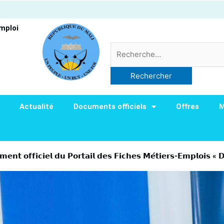
Emploi
Rechercher :
Actualité
Documents officiels
Offres
M
𝗲𝗻𝘁 𝗼𝗳𝗳𝗶𝗰𝗶𝗲𝗹 𝗱𝘂 𝗣𝗼𝗿𝘁𝗮𝗶𝗹 𝗱𝗲𝘀 𝗙𝗶𝗰𝗵𝗲𝘀 𝗠𝗲́𝘁𝗶𝗲𝗿𝘀-𝗘𝗺𝗽𝗹𝗼𝗶𝘀 