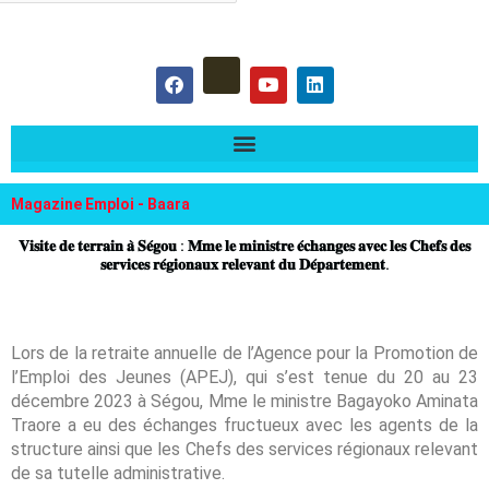
hercher :
F
Y
L
a
o
i
c
u
n
e
t
k
b
u
e
o
b
d
o
e
i
k
n
Magazine Emploi - Baara
𝐕𝐢𝐬𝐢𝐭𝐞 𝐝𝐞 𝐭𝐞𝐫𝐫𝐚𝐢𝐧 𝐚̀ 𝐒𝐞́𝐠𝐨𝐮 : 𝐌𝐦𝐞 𝐥𝐞 𝐦𝐢𝐧𝐢𝐬𝐭𝐫𝐞 𝐞́𝐜𝐡𝐚𝐧𝐠𝐞𝐬 𝐚𝐯𝐞𝐜 𝐥𝐞𝐬 𝐂𝐡𝐞𝐟𝐬 𝐝𝐞𝐬
𝐬𝐞𝐫𝐯𝐢𝐜𝐞𝐬 𝐫𝐞́𝐠𝐢𝐨𝐧𝐚𝐮𝐱 𝐫𝐞𝐥𝐞𝐯𝐚𝐧𝐭 𝐝𝐮 𝐃𝐞́𝐩𝐚𝐫𝐭𝐞𝐦𝐞𝐧𝐭.
Lors de la retraite annuelle de l’Agence pour la Promotion de
l’Emploi des Jeunes (APEJ), qui s’est tenue du 20 au 23
décembre 2023 à Ségou, Mme le ministre Bagayoko Aminata
Traore a eu des échanges fructueux avec les agents de la
structure ainsi que les Chefs des services régionaux relevant
de sa tutelle administrative.